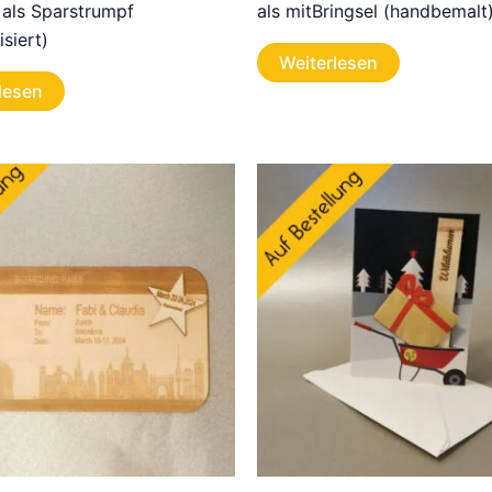
 als Sparstrumpf
als mitBringsel (handbemalt
isiert)
Weiterlesen
lesen