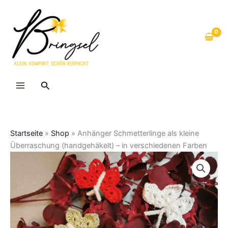
Zum
Inhalt
springen
Suche
Startseite
»
Shop
»
Anhänger Schmetterlinge als kleine
Überraschung (handgehäkelt) – in verschiedenen Farben