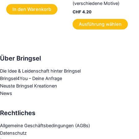
(verschiedene Motive)
In den Warenkorb
CHF
4.20
Dies
Ausführung wählen
Prod
weist
mehr
Varia
auf.
Über Bringsel
Die
Die Idee & Leidenschaft hinter Bringsel
Opti
Bringsel4You – Deine Anfrage
könn
Neuste Bringsel Kreationen
auf
News
der
Produ
gewä
Rechtliches
werd
Allgemeine Geschäftsbedingungen (AGBs)
Datenschutz