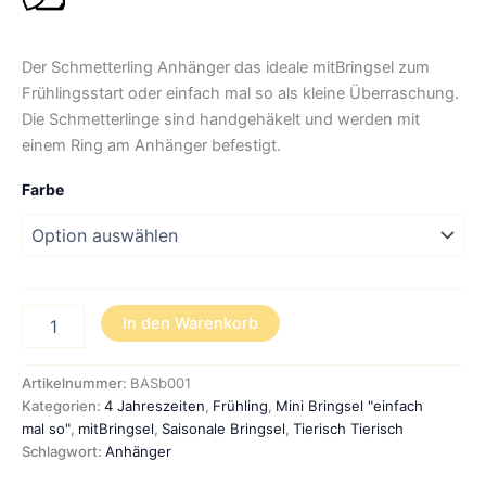
Der Schmetterling Anhänger das ideale mitBringsel zum
Frühlingsstart oder einfach mal so als kleine Überraschung.
Die Schmetterlinge sind handgehäkelt und werden mit
einem Ring am Anhänger befestigt.
Farbe
Anhänger
In den Warenkorb
Schmetterlinge
als
kleine
Artikelnummer:
BASb001
Überraschung
Kategorien:
4 Jahreszeiten
,
Frühling
,
Mini Bringsel "einfach
(handgehäkelt)
mal so"
,
mitBringsel
,
Saisonale Bringsel
,
Tierisch Tierisch
-
Schlagwort:
Anhänger
in