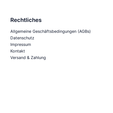
auf
der
Produktseite
Rechtliches
gewählt
werden
Allgemeine Geschäftsbedingungen (AGBs)
Datenschutz
Impressum
Kontakt
Versand & Zahlung