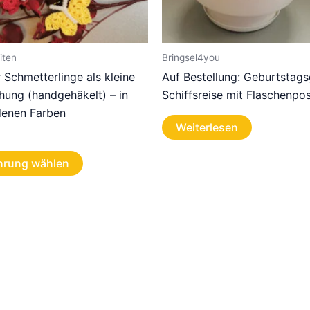
iten
Bringsel4you
Schmetterlinge als kleine
Auf Bestellung: Geburtstag
hung (handgehäkelt) – in
Schiffsreise mit Flaschenpo
denen Farben
Weiterlesen
Dieses
hrung wählen
Produkt
weist
mehrere
Varianten
auf.
Die
Optionen
können