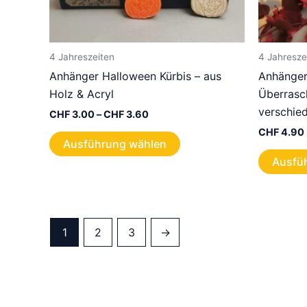
4 Jahreszeiten
4 Jahresze
Anhänger Halloween Kürbis – aus
Anhänger 
Holz & Acryl
Überrasc
verschie
Preisspanne:
CHF
3.00
–
CHF
3.60
CHF 3.00
CHF
4.90
Dieses
bis
Ausführung wählen
CHF 3.60
Produkt
Ausfü
weist
mehrere
Varianten
auf.
1
2
3
→
Die
Optionen
können
auf