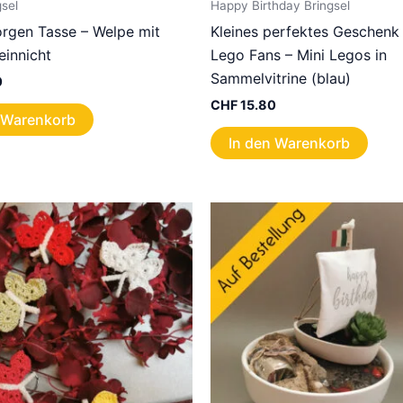
gsel
Happy Birthday Bringsel
rgen Tasse – Welpe mit
Kleines perfektes Geschenk f
einnicht
Lego Fans – Mini Legos in
Sammelvitrine (blau)
0
CHF
15.80
 Warenkorb
In den Warenkorb