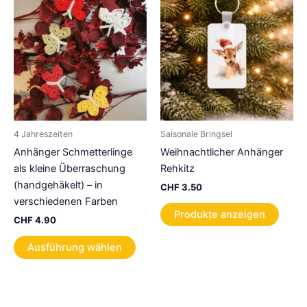
4 Jahreszeiten
Saisonale Bringsel
Anhänger Schmetterlinge
Weihnachtlicher Anhänger
als kleine Überraschung
Rehkitz
(handgehäkelt) – in
CHF
3.50
verschiedenen Farben
Produkte anzeigen
CHF
4.90
Dieses
Ausführung wählen
Produkt
weist
mehrere
Varianten