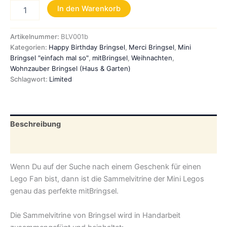
Kleines
In den Warenkorb
perfektes
Geschenk
für
Artikelnummer:
BLV001b
alle
Kategorien:
Happy Birthday Bringsel
,
Merci Bringsel
,
Mini
Lego
Bringsel "einfach mal so"
,
mitBringsel
,
Weihnachten
,
Fans
Wohnzauber Bringsel (Haus & Garten)
-
Schlagwort:
Limited
Mini
Legos
in
Sammelvitrine
Beschreibung
(blau)
Menge
Zusätzliche Informationen
Wenn Du auf der Suche nach einem Geschenk für einen
Lego Fan bist, dann ist die Sammelvitrine der Mini Legos
genau das perfekte mitBringsel.
Die Sammelvitrine von Bringsel wird in Handarbeit