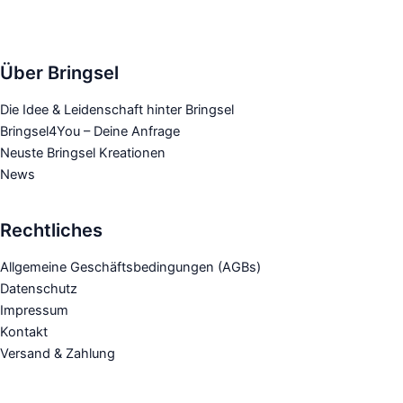
auf.
Die
Optionen
Über Bringsel
können
auf
Die Idee & Leidenschaft hinter Bringsel
der
Bringsel4You – Deine Anfrage
Produktseite
Neuste Bringsel Kreationen
gewählt
News
werden
Rechtliches
Allgemeine Geschäftsbedingungen (AGBs)
Datenschutz
Impressum
Kontakt
Versand & Zahlung