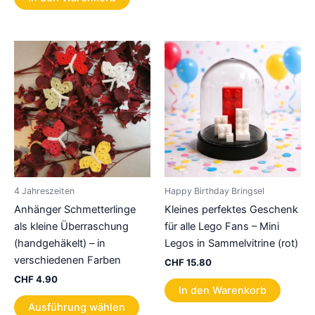
4 Jahreszeiten
Happy Birthday Bringsel
Anhänger Schmetterlinge
Kleines perfektes Geschenk
als kleine Überraschung
für alle Lego Fans – Mini
(handgehäkelt) – in
Legos in Sammelvitrine (rot)
verschiedenen Farben
CHF
15.80
CHF
4.90
In den Warenkorb
Dieses
Ausführung wählen
Produkt