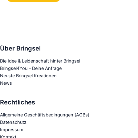
weist
mehrere
Varianten
auf.
Die
Optionen
Über Bringsel
können
auf
Die Idee & Leidenschaft hinter Bringsel
der
Bringsel4You – Deine Anfrage
Produktseite
Neuste Bringsel Kreationen
gewählt
News
werden
Rechtliches
Allgemeine Geschäftsbedingungen (AGBs)
Datenschutz
Impressum
Kontakt