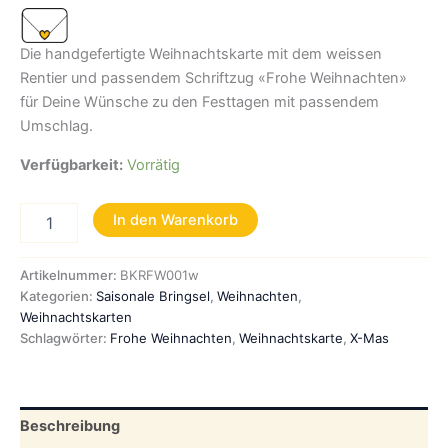
Die handgefertigte Weihnachtskarte mit dem weissen
Rentier und passendem Schriftzug «Frohe Weihnachten»
für Deine Wünsche zu den Festtagen mit passendem
Umschlag.
Verfügbarkeit:
Vorrätig
Handgemachte
In den Warenkorb
Weihnachtskarte
"Weisses
Rentier
Artikelnummer:
BKRFW001w
-
Kategorien:
Saisonale Bringsel
,
Weihnachten
,
Frohe
Weihnachtskarten
Weihnachten"
Schlagwörter:
Frohe Weihnachten
,
Weihnachtskarte
,
X-Mas
Menge
Beschreibung