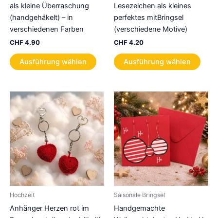
als kleine Überraschung
Lesezeichen als kleines
(handgehäkelt) – in
perfektes mitBringsel
verschiedenen Farben
(verschiedene Motive)
CHF
4.90
CHF
4.20
Dieses
Dies
Ausführung wählen
Ausführung wählen
Produkt
Prod
weist
weist
mehrere
mehr
Varianten
Varia
auf.
auf.
Die
Die
Optionen
Opti
können
könn
auf
auf
der
der
Produktseite
Produ
gewählt
gewä
Hochzeit
Saisonale Bringsel
werden
werd
Anhänger Herzen rot im
Handgemachte