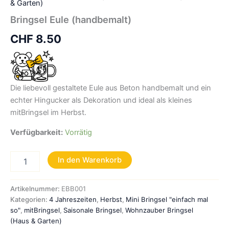
& Garten)
Bringsel Eule (handbemalt)
CHF
8.50
Die liebevoll gestaltete Eule aus Beton handbemalt und ein
echter Hingucker als Dekoration und ideal als kleines
mitBringsel im Herbst.
Verfügbarkeit:
Vorrätig
Bringsel
In den Warenkorb
Eule
(handbemalt)
Menge
Artikelnummer:
EBB001
Kategorien:
4 Jahreszeiten
,
Herbst
,
Mini Bringsel "einfach mal
so"
,
mitBringsel
,
Saisonale Bringsel
,
Wohnzauber Bringsel
(Haus & Garten)