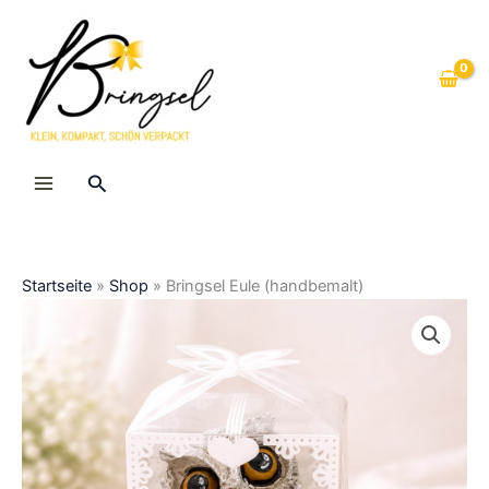
Zum
Inhalt
springen
Suche
Startseite
»
Shop
»
Bringsel Eule (handbemalt)