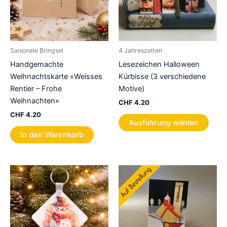
Saisonale Bringsel
4 Jahreszeiten
Handgemachte
Lesezeichen Halloween
Weihnachtskarte «Weisses
Kürbisse (3 verschiedene
Rentier – Frohe
Motive)
Weihnachten»
CHF
4.20
CHF
4.20
Dies
Ausführung wählen
Prod
In den Warenkorb
weist
mehr
Varia
auf.
Die
Opti
könn
auf